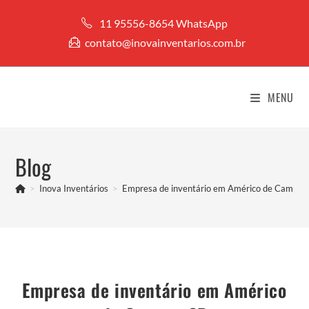
Ir
11 95556-8654 WhatsApp
para
contato@inovainventarios.com.br
o
conteúdo
MENU
Blog
>
Inova Inventários
>
Empresa de inventário em Américo de Campos
Empresa de inventário em Américo