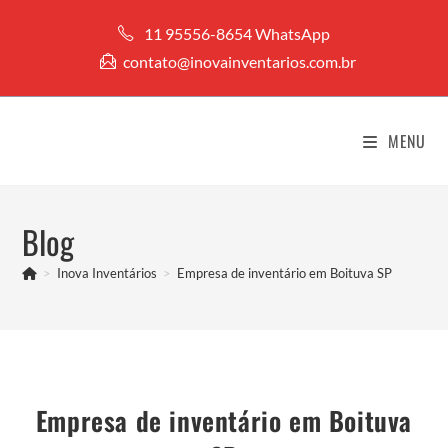
Ir
11 95556-8654 WhatsApp
para
contato@inovainventarios.com.br
o
conteúdo
MENU
Blog
>
Inova Inventários
>
Empresa de inventário em Boituva SP
Empresa de inventário em Boituva