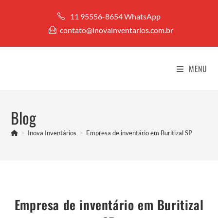
Ir
11 95556-8654 WhatsApp
para
contato@inovainventarios.com.br
o
conteúdo
MENU
Blog
>
Inova Inventários
>
Empresa de inventário em Buritizal SP
Empresa de inventário em Buritizal