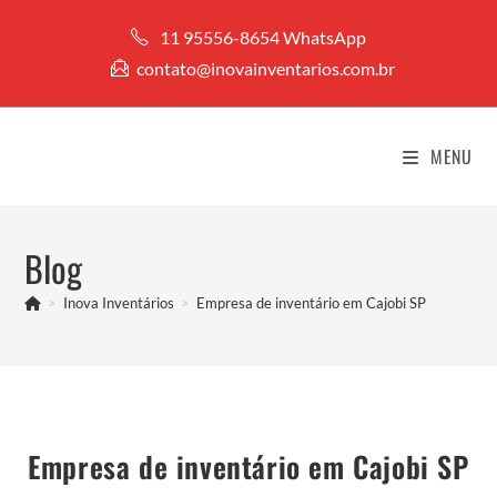
Ir
11 95556-8654 WhatsApp
para
contato@inovainventarios.com.br
o
conteúdo
MENU
Blog
>
Inova Inventários
>
Empresa de inventário em Cajobi SP
Empresa de inventário em Cajobi SP