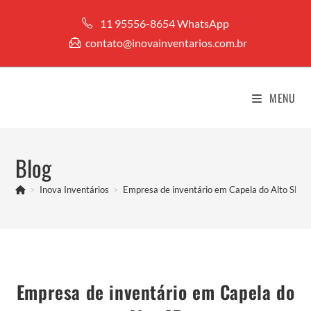
Ir
11 95556-8654 WhatsApp
para
contato@inovainventarios.com.br
o
conteúdo
MENU
Blog
>
Inova Inventários
>
Empresa de inventário em Capela do Alto SP
Empresa de inventário em Capela do