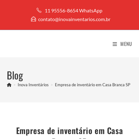
Ir
11 95556-8654 WhatsApp
para
contato@inovainventarios.com.br
o
conteúdo
MENU
Blog
>
Inova Inventários
>
Empresa de inventário em Casa Branca SP
Empresa de inventário em Casa