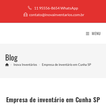
Ir
11 95556-8654 WhatsApp
para
contato@inovainventarios.com.br
o
conteúdo
MENU
Blog
>
Inova Inventários
>
Empresa de inventário em Cunha SP
Empresa de inventário em Cunha SP