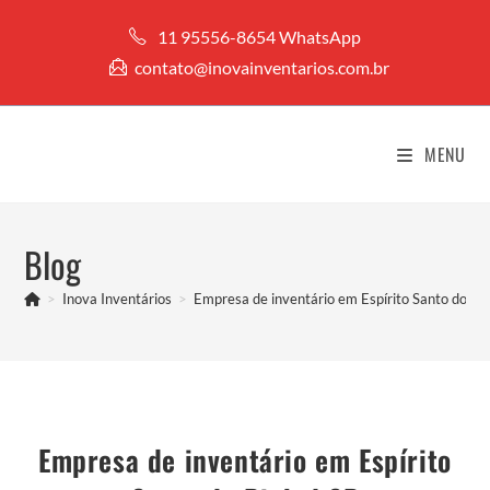
Ir
11 95556-8654 WhatsApp
para
contato@inovainventarios.com.br
o
conteúdo
MENU
Blog
>
Inova Inventários
>
Empresa de inventário em Espírito Santo do Pi
Empresa de inventário em Espírito