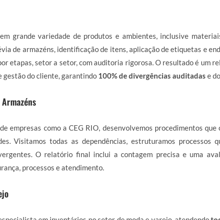
em grande variedade de produtos e ambientes, inclusive materiai
via de armazéns, identificação de itens, aplicação de etiquetas e en
or etapas, setor a setor, com auditoria rigorosa. O resultado é um r
e gestão do cliente, garantindo
100% de divergências auditadas
e d
e Armazéns
de empresas como a CEG RIO, desenvolvemos procedimentos que 
des. Visitamos todas as dependências, estruturamos processos 
ergentes. O relatório final inclui a contagem precisa e uma ava
rança, processos e atendimento.
ejo
specialista em inventários no setor de moda e varejo, atendendo
to