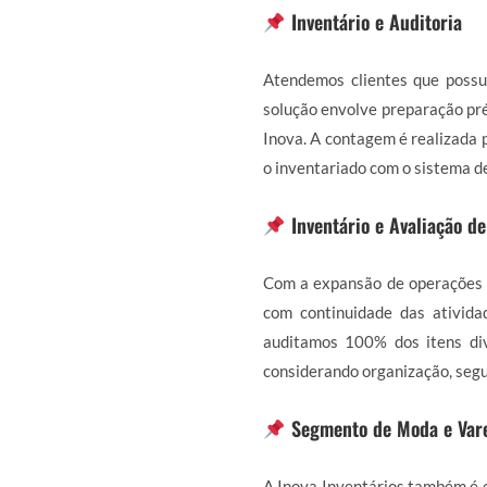
Inventário e Auditoria
Atendemos clientes que possu
solução envolve preparação pré
Inova. A contagem é realizada p
o inventariado com o sistema d
Inventário e Avaliação d
Com a expansão de operações 
com continuidade das ativida
auditamos 100% dos itens div
considerando organização, segu
Segmento de Moda e Var
A Inova Inventários também é e