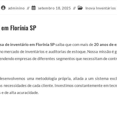
Autor
Post
Categoria
adminino
setembro 18, 2025
Inova Inventários
do
publicado:
do
post:
post:
 em Florínia SP
a de inventário em Florínia SP
saiba que com mais de
20 anos de e
no mercado de inventários e auditorias de estoque. Nossa missão é 
endendo empresas de diferentes segmentos que necessitam de contro
 desenvolvemos uma metodologia própria, aliada a um sistema excl
s necessidades de cada cliente. Investimos constantemente em tecn
 e de alta acuracidade.