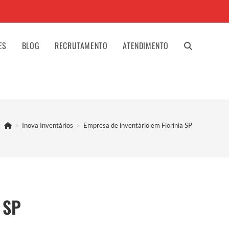
ES
BLOG
RECRUTAMENTO
ATENDIMENTO
ALTERNAR
PESQUISA
>
Inova Inventários
>
Empresa de inventário em Florínia SP
DO
SITE
 SP