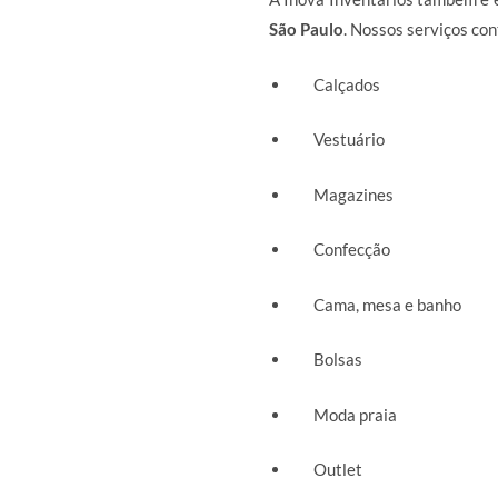
São Paulo
. Nossos serviços c
Calçados
Vestuário
Magazines
Confecção
Cama, mesa e banho
Bolsas
Moda praia
Outlet