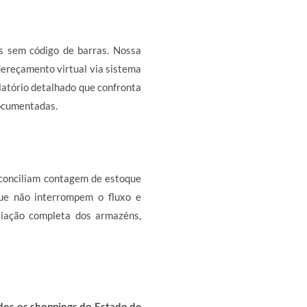
s sem código de barras. Nossa
dereçamento virtual via sistema
elatório detalhado que confronta
ocumentadas.
conciliam contagem de estoque
que não interrompem o fluxo e
liação completa dos armazéns,
dos os shoppings do Estado de