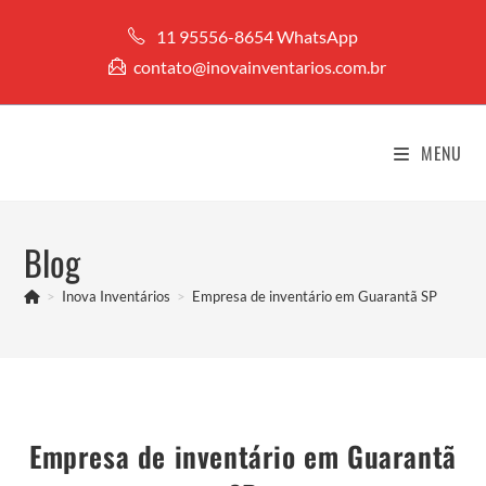
Ir
11 95556-8654 WhatsApp
para
contato@inovainventarios.com.br
o
conteúdo
MENU
Blog
>
Inova Inventários
>
Empresa de inventário em Guarantã SP
Empresa de inventário em Guarantã