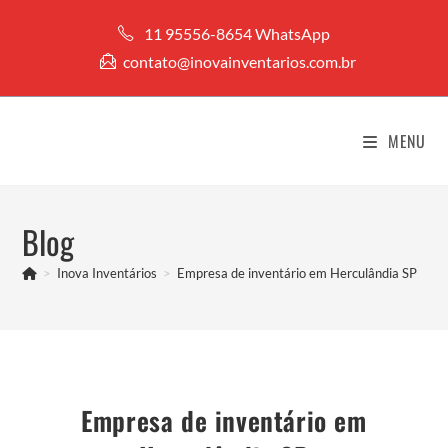
Ir
11 95556-8654 WhatsApp
para
contato@inovainventarios.com.br
o
conteúdo
MENU
Blog
>
Inova Inventários
>
Empresa de inventário em Herculândia SP
Empresa de inventário em