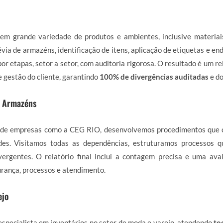
em grande variedade de produtos e ambientes, inclusive materiai
via de armazéns, identificação de itens, aplicação de etiquetas e en
or etapas, setor a setor, com auditoria rigorosa. O resultado é um r
e gestão do cliente, garantindo
100% de divergências auditadas
e d
e Armazéns
de empresas como a CEG RIO, desenvolvemos procedimentos que 
des. Visitamos todas as dependências, estruturamos processos 
ergentes. O relatório final inclui a contagem precisa e uma ava
rança, processos e atendimento.
ejo
specialista em inventários no setor de moda e varejo, atendendo
to