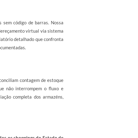
s sem código de barras. Nossa
dereçamento virtual via sistema
elatório detalhado que confronta
ocumentadas.
conciliam contagem de estoque
que não interrompem o fluxo e
liação completa dos armazéns,
dos os shoppings do Estado de