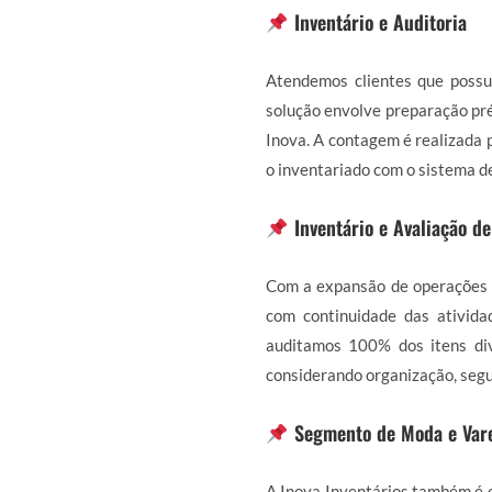
Inventário e Auditoria
Atendemos clientes que possu
solução envolve preparação pré
Inova. A contagem é realizada p
o inventariado com o sistema d
Inventário e Avaliação d
Com a expansão de operações 
com continuidade das ativida
auditamos 100% dos itens div
considerando organização, segu
Segmento de Moda e Var
A Inova Inventários também é e