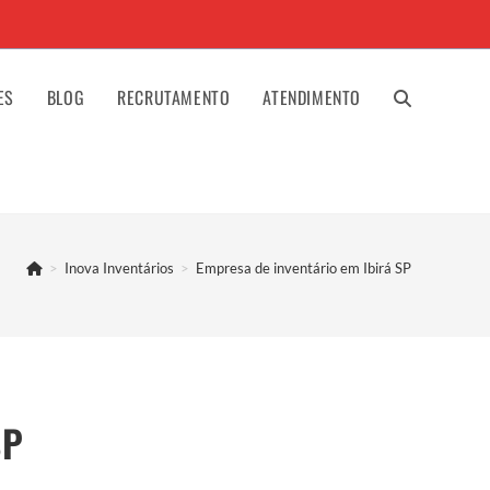
ES
BLOG
RECRUTAMENTO
ATENDIMENTO
ALTERNAR
PESQUISA
>
Inova Inventários
>
Empresa de inventário em Ibirá SP
DO
SITE
SP