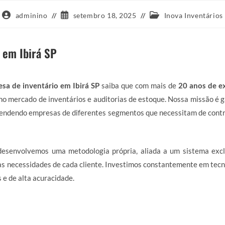
Autor
Post
Categoria
adminino
setembro 18, 2025
Inova Inventários
do
publicado:
do
post:
post:
 em Ibirá SP
sa de inventário em Ibirá SP
saiba que com mais de
20 anos de e
no mercado de inventários e auditorias de estoque. Nossa missão é 
endendo empresas de diferentes segmentos que necessitam de contro
 desenvolvemos uma metodologia própria, aliada a um sistema excl
s necessidades de cada cliente. Investimos constantemente em tecn
 e de alta acuracidade.