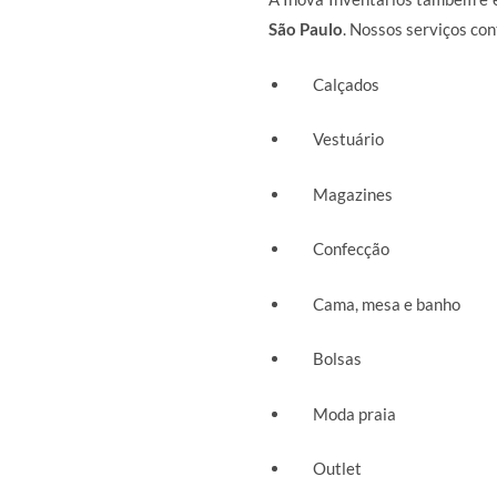
São Paulo
. Nossos serviços c
Calçados
Vestuário
Magazines
Confecção
Cama, mesa e banho
Bolsas
Moda praia
Outlet