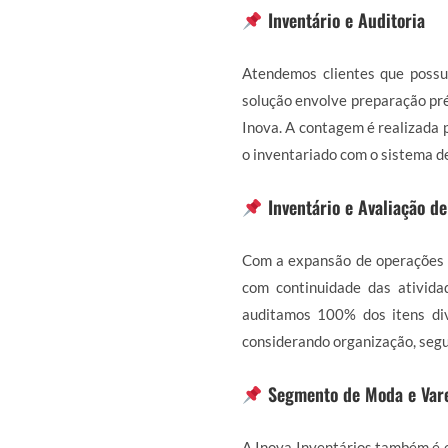
Inventário e Auditoria
Atendemos clientes que possu
solução envolve preparação pré
Inova. A contagem é realizada p
o inventariado com o sistema d
Inventário e Avaliação d
Com a expansão de operações 
com continuidade das ativida
auditamos 100% dos itens div
considerando organização, segu
Segmento de Moda e Var
A Inova Inventários também é e