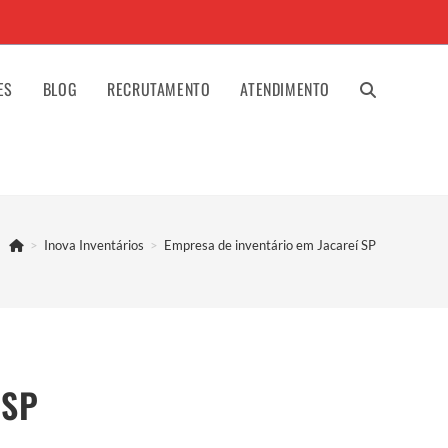
ES
BLOG
RECRUTAMENTO
ATENDIMENTO
ALTERNAR
PESQUISA
>
Inova Inventários
>
Empresa de inventário em Jacareí SP
DO
SITE
 SP