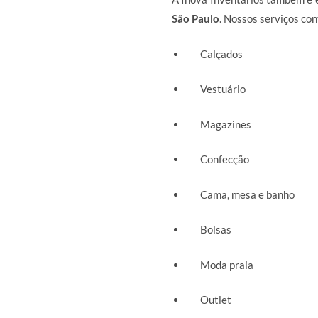
São Paulo
. Nossos serviços c
Calçados
Vestuário
Magazines
Confecção
Cama, mesa e banho
Bolsas
Moda praia
Outlet