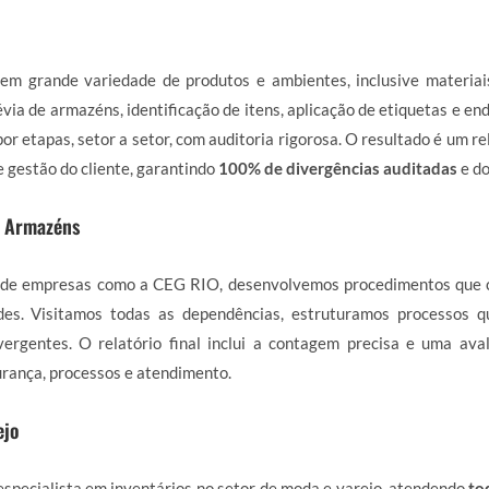
em grande variedade de produtos e ambientes, inclusive materiai
via de armazéns, identificação de itens, aplicação de etiquetas e en
or etapas, setor a setor, com auditoria rigorosa. O resultado é um r
e gestão do cliente, garantindo
100% de divergências auditadas
e d
e Armazéns
de empresas como a CEG RIO, desenvolvemos procedimentos que 
des. Visitamos todas as dependências, estruturamos processos 
ergentes. O relatório final inclui a contagem precisa e uma ava
rança, processos e atendimento.
ejo
specialista em inventários no setor de moda e varejo, atendendo
to