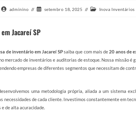
Autor
Post
Categoria
adminino
setembro 18, 2025
Inova Inventários
do
publicado:
do
post:
post:
 em Jacareí SP
sa de inventário em Jacareí SP
saiba que com mais de
20 anos de e
no mercado de inventários e auditorias de estoque. Nossa missão é 
endendo empresas de diferentes segmentos que necessitam de contro
 desenvolvemos uma metodologia própria, aliada a um sistema excl
s necessidades de cada cliente. Investimos constantemente em tecn
 e de alta acuracidade.