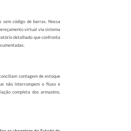
s sem código de barras. Nossa
dereçamento virtual via sistema
elatório detalhado que confronta
ocumentadas.
conciliam contagem de estoque
que não interrompem o fluxo e
liação completa dos armazéns,
dos os shoppings do Estado de