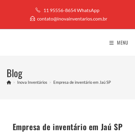
Ir
11 95556-8654 WhatsApp
para
contato@inovainventarios.com.br
o
conteúdo
MENU
Blog
>
Inova Inventários
>
Empresa de inventário em Jaú SP
Empresa de inventário em Jaú SP