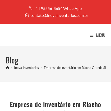
Ir
11 95556-8654 WhatsApp
para
contato@inovainventarios.com.br
o
conteúdo
MENU
Blog
>
Inova Inventários
>
Empresa de inventário em Riacho Grande SP
Empresa de inventário em Riacho