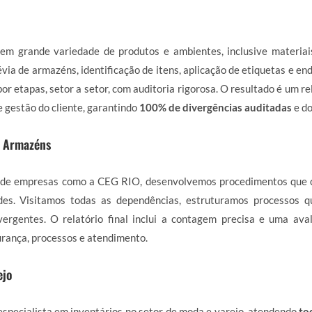
em grande variedade de produtos e ambientes, inclusive materiai
via de armazéns, identificação de itens, aplicação de etiquetas e en
or etapas, setor a setor, com auditoria rigorosa. O resultado é um r
e gestão do cliente, garantindo
100% de divergências auditadas
e d
e Armazéns
de empresas como a CEG RIO, desenvolvemos procedimentos que 
des. Visitamos todas as dependências, estruturamos processos 
ergentes. O relatório final inclui a contagem precisa e uma ava
rança, processos e atendimento.
ejo
specialista em inventários no setor de moda e varejo, atendendo
to