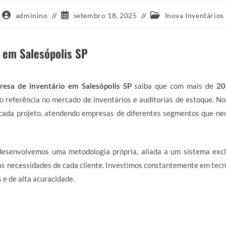
Autor
Post
Categoria
adminino
setembro 18, 2025
Inova Inventários
do
publicado:
do
post:
post:
 em Salesópolis SP
resa de inventário em Salesópolis SP
saiba que com mais de
20
 referência no mercado de inventários e auditorias de estoque. N
ada projeto, atendendo empresas de diferentes segmentos que nec
 desenvolvemos uma metodologia própria, aliada a um sistema excl
s necessidades de cada cliente. Investimos constantemente em tecn
 e de alta acuracidade.