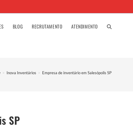
ES
BLOG
RECRUTAMENTO
ATENDIMENTO
ALTERNAR
PESQUISA
>
Inova Inventários
>
Empresa de inventário em Salesópolis SP
DO
SITE
is SP