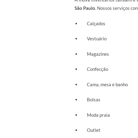
São Paulo
. Nossos serviços c
Calçados
Vestuário
Magazines
Confecção
Cama, mesa e banho
Bolsas
Moda praia
Outlet