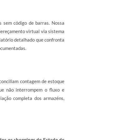
s sem código de barras. Nossa
dereçamento virtual via sistema
elatório detalhado que confronta
ocumentadas.
conciliam contagem de estoque
que não interrompem o fluxo e
liação completa dos armazéns,
dos os shoppings do Estado de