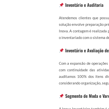
Inventário e Auditoria
Atendemos clientes que possu
solução envolve preparação pré
Inova. A contagem é realizada p
o inventariado com o sistema d
Inventário e Avaliação d
Com a expansão de operações 
com continuidade das ativida
auditamos 100% dos itens div
considerando organização, segu
Segmento de Moda e Var
A Inova Inventários também é e