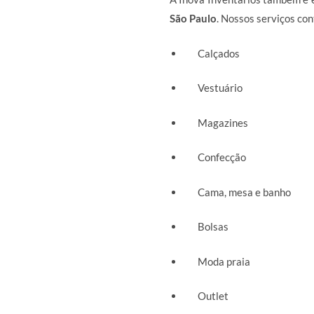
São Paulo
. Nossos serviços c
Calçados
Vestuário
Magazines
Confecção
Cama, mesa e banho
Bolsas
Moda praia
Outlet