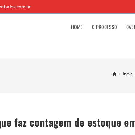
ntarios.com.br
HOME
O PROCESSO
CAS
>
Inova 
ue faz contagem de estoque e