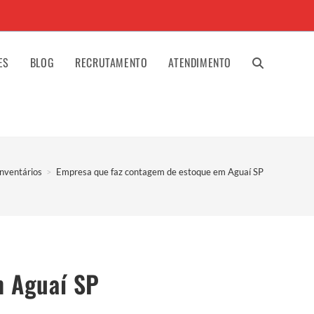
ES
BLOG
RECRUTAMENTO
ATENDIMENTO
ALTERNAR
PESQUISA
Inventários
>
Empresa que faz contagem de estoque em Aguaí SP
DO
SITE
m Aguaí SP