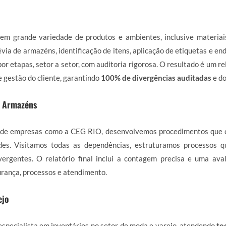
em grande variedade de produtos e ambientes, inclusive materiai
via de armazéns, identificação de itens, aplicação de etiquetas e en
or etapas, setor a setor, com auditoria rigorosa. O resultado é um r
e gestão do cliente, garantindo
100% de divergências auditadas
e d
e Armazéns
de empresas como a CEG RIO, desenvolvemos procedimentos que 
des. Visitamos todas as dependências, estruturamos processos 
ergentes. O relatório final inclui a contagem precisa e uma ava
rança, processos e atendimento.
ejo
specialista em inventários no setor de moda e varejo, atendendo
to