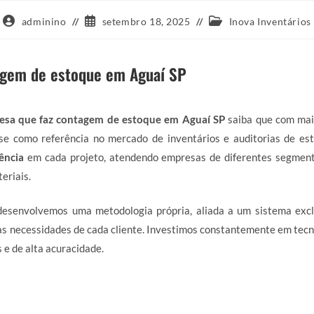
Autor
Post
Categoria
adminino
setembro 18, 2025
Inova Inventários
do
publicado:
do
post:
post:
agem de estoque em Aguaí SP
esa que faz contagem de estoque em Aguaí SP
saiba que com ma
se como referência no mercado de inventários e auditorias de es
iência
em cada projeto, atendendo empresas de diferentes segment
eriais.
 desenvolvemos uma metodologia própria, aliada a um sistema excl
s necessidades de cada cliente. Investimos constantemente em tecn
 e de alta acuracidade.