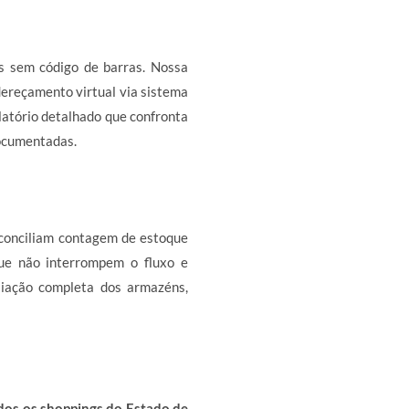
s sem código de barras. Nossa
dereçamento virtual via sistema
elatório detalhado que confronta
ocumentadas.
conciliam contagem de estoque
que não interrompem o fluxo e
liação completa dos armazéns,
dos os shoppings do Estado de