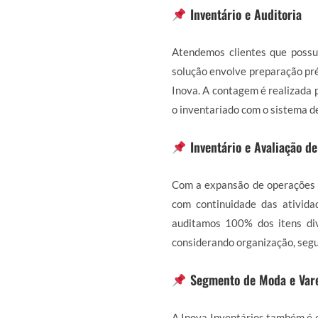
Inventário e Auditoria
Atendemos clientes que possu
solução envolve preparação pré
Inova. A contagem é realizada p
o inventariado com o sistema d
Inventário e Avaliação d
Com a expansão de operações 
com continuidade das ativida
auditamos 100% dos itens div
considerando organização, segu
Segmento de Moda e Var
A Inova Inventários também é e