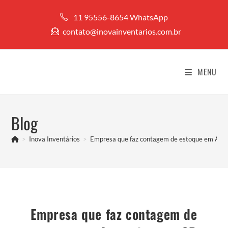
Ir
11 95556-8654 WhatsApp
para
contato@inovainventarios.com.br
o
conteúdo
MENU
Blog
>
Inova Inventários
>
Empresa que faz contagem de estoque em Ara
Empresa que faz contagem de