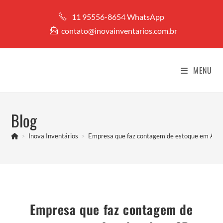
Ir
11 95556-8654 WhatsApp
para
contato@inovainventarios.com.br
o
conteúdo
MENU
Blog
>
Inova Inventários
>
Empresa que faz contagem de estoque em Ava
Empresa que faz contagem de