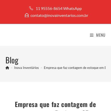
Ir
11 95556-8654 WhatsApp
para
contato@inovainventarios.com.br
o
conteúdo
MENU
Blog
>
Inova Inventários
>
Empresa que faz contagem de estoque em Bur
Empresa que faz contagem de