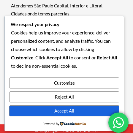
Atendemos São Paulo Capital, Interior e Litoral.
Cidades onde temos parcerias
• RJ – Rio de Janeiro
We respect your privacy
• PE – Recife
Cookies help us improve your experience, deliver
• BA – Salvador
personalized content, and analyze traffic. You can
• DF – Brasília
choose which cookies to allow by clicking
• MG – Belo Horizonte
Customize
. Click
Accept All
to consent or
Reject All
• PR – Curitiba
to decline non-essential cookies.
• RS – Porto Alegre
Customize
REDES SOCIAIS
Reject All
Accept All
Powered by
© Copyright - Inova Inventários