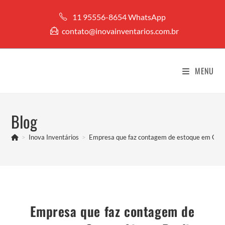
Ir
11 95556-8654 WhatsApp
para
contato@inovainventarios.com.br
o
conteúdo
MENU
Blog
>
Inova Inventários
>
Empresa que faz contagem de estoque em Cam
Empresa que faz contagem de