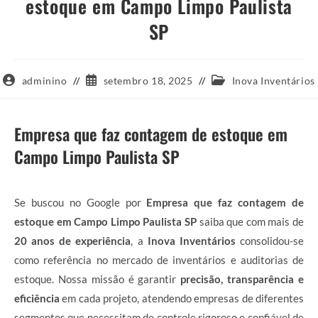
estoque em Campo Limpo Paulista
SP
Autor
Post
Categoria
adminino
setembro 18, 2025
Inova Inventários
do
publicado:
do
post:
post:
Empresa que faz contagem de estoque em
Campo Limpo Paulista SP
Se buscou no Google por
Empresa que faz contagem de
estoque em Campo Limpo Paulista SP
saiba que com mais de
20 anos de experiência
, a
Inova Inventários
consolidou-se
como referência no mercado de inventários e auditorias de
estoque. Nossa missão é garantir
precisão, transparência e
eficiência
em cada projeto, atendendo empresas de diferentes
segmentos que necessitam de controle rigoroso e confiável de