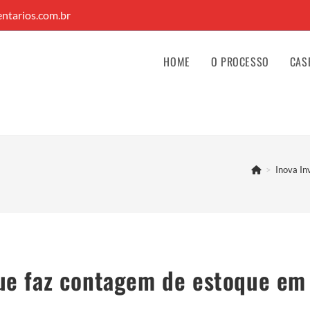
ntarios.com.br
HOME
O PROCESSO
CAS
>
Inova In
e faz contagem de estoque em