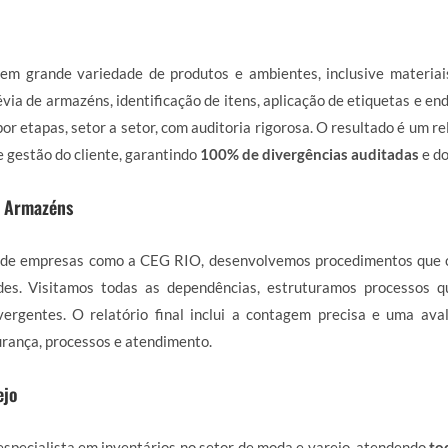
em grande variedade de produtos e ambientes, inclusive materiai
via de armazéns, identificação de itens, aplicação de etiquetas e en
or etapas, setor a setor, com auditoria rigorosa. O resultado é um r
e gestão do cliente, garantindo
100% de divergências auditadas
e d
e Armazéns
de empresas como a CEG RIO, desenvolvemos procedimentos que 
des. Visitamos todas as dependências, estruturamos processos 
ergentes. O relatório final inclui a contagem precisa e uma ava
rança, processos e atendimento.
ejo
specialista em inventários no setor de moda e varejo, atendendo
to