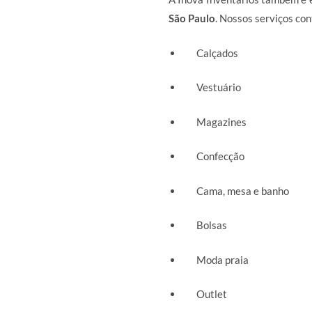
São Paulo
. Nossos serviços c
Calçados
Vestuário
Magazines
Confecção
Cama, mesa e banho
Bolsas
Moda praia
Outlet