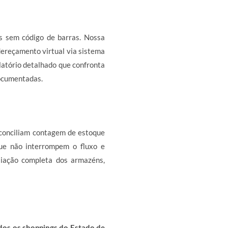
s sem código de barras. Nossa
dereçamento virtual via sistema
elatório detalhado que confronta
ocumentadas.
conciliam contagem de estoque
que não interrompem o fluxo e
liação completa dos armazéns,
dos os shoppings do Estado de