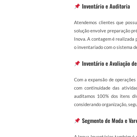
Inventário e Auditoria
Atendemos clientes que possu
solução envolve preparação pré
Inova. A contagem é realizada p
o inventariado com o sistema d
Inventário e Avaliação d
Com a expansão de operações 
com continuidade das ativida
auditamos 100% dos itens div
considerando organização, segu
Segmento de Moda e Var
A Inova Inventários também é e