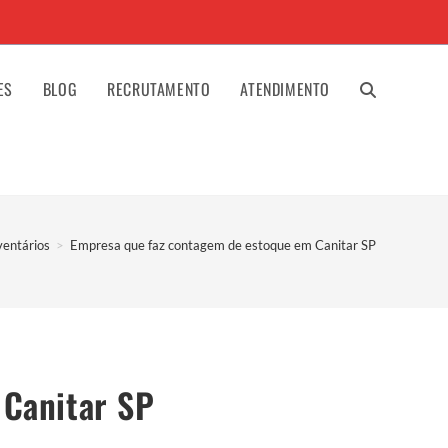
ES
BLOG
RECRUTAMENTO
ATENDIMENTO
ALTERNAR
PESQUISA
ventários
>
Empresa que faz contagem de estoque em Canitar SP
DO
SITE
 Canitar SP