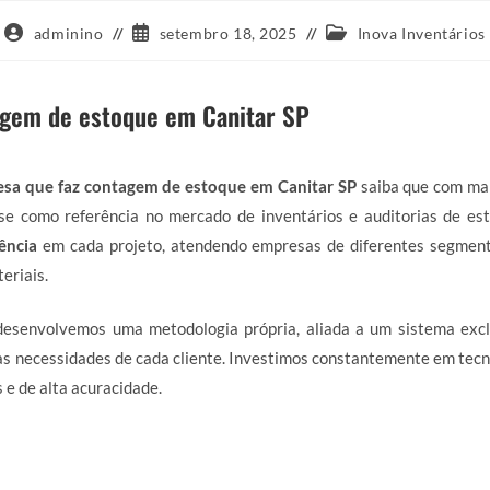
Autor
Post
Categoria
adminino
setembro 18, 2025
Inova Inventários
do
publicado:
do
post:
post:
agem de estoque em Canitar SP
sa que faz contagem de estoque em Canitar SP
saiba que com ma
se como referência no mercado de inventários e auditorias de es
iência
em cada projeto, atendendo empresas de diferentes segment
eriais.
 desenvolvemos uma metodologia própria, aliada a um sistema excl
s necessidades de cada cliente. Investimos constantemente em tecn
 e de alta acuracidade.