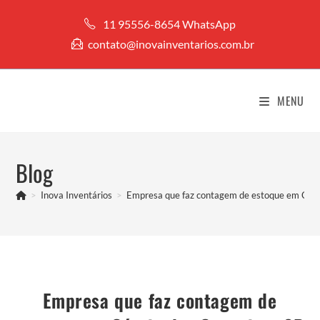
Ir
11 95556-8654 WhatsApp
para
contato@inovainventarios.com.br
o
conteúdo
MENU
Blog
>
Inova Inventários
>
Empresa que faz contagem de estoque em Cáss
Empresa que faz contagem de