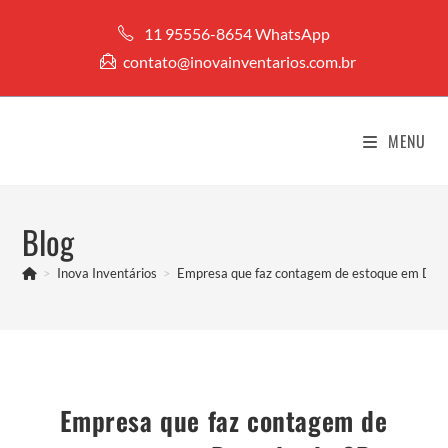
Ir
11 95556-8654 WhatsApp
para
contato@inovainventarios.com.br
o
conteúdo
MENU
Blog
>
Inova Inventários
>
Empresa que faz contagem de estoque em Des
Empresa que faz contagem de