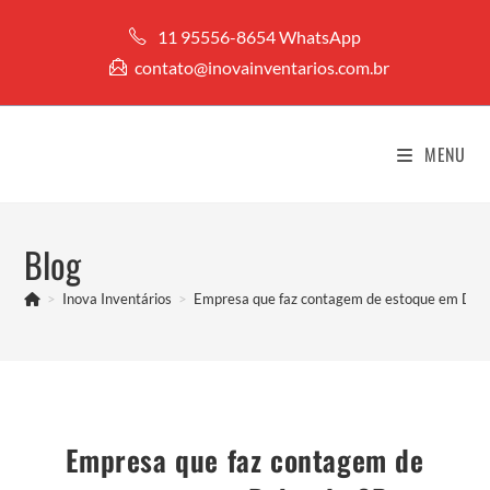
Ir
11 95556-8654 WhatsApp
para
contato@inovainventarios.com.br
o
conteúdo
MENU
Blog
>
Inova Inventários
>
Empresa que faz contagem de estoque em Dob
Empresa que faz contagem de