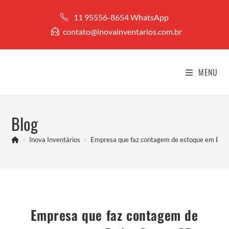
Ir
11 95556-8654 WhatsApp
para
contato@inovainventarios.com.br
o
conteúdo
MENU
Blog
>
Inova Inventários
>
Empresa que faz contagem de estoque em Em
Empresa que faz contagem de