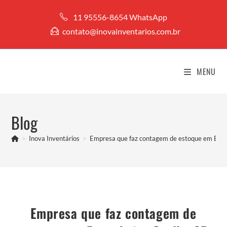
Ir
11 95556-8654 WhatsApp
para
contato@inovainventarios.com.br
o
conteúdo
MENU
Blog
>
Inova Inventários
>
Empresa que faz contagem de estoque em Enge
Empresa que faz contagem de