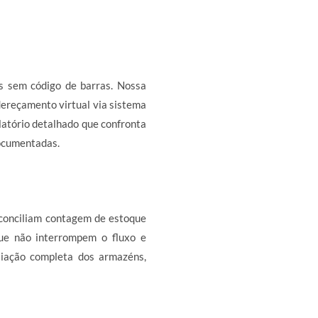
s sem código de barras. Nossa
dereçamento virtual via sistema
elatório detalhado que confronta
ocumentadas.
conciliam contagem de estoque
que não interrompem o fluxo e
liação completa dos armazéns,