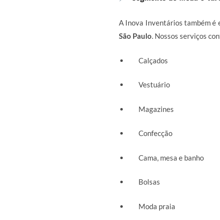
A Inova Inventários também é e
São Paulo
. Nossos serviços c
Calçados
Vestuário
Magazines
Confecção
Cama, mesa e banho
Bolsas
Moda praia