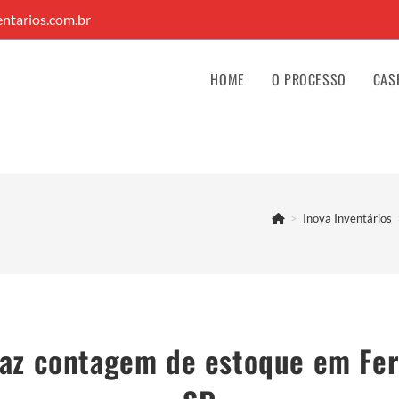
ntarios.com.br
HOME
O PROCESSO
CAS
>
Inova Inventários
az contagem de estoque em Fe