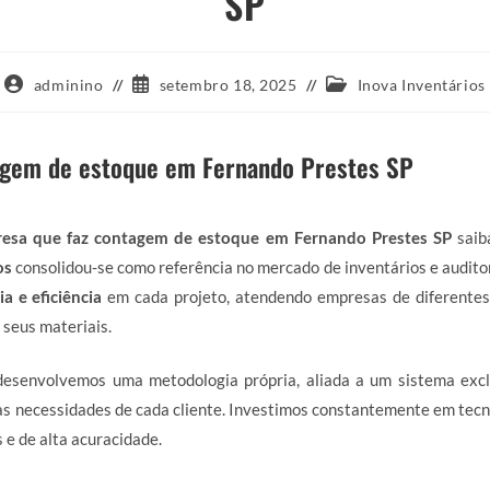
SP
Autor
Post
Categoria
adminino
setembro 18, 2025
Inova Inventários
do
publicado:
do
post:
post:
agem de estoque em Fernando Prestes SP
esa que faz contagem de estoque em Fernando Prestes SP
saib
os
consolidou-se como referência no mercado de inventários e audito
a e eficiência
em cada projeto, atendendo empresas de diferente
 seus materiais.
 desenvolvemos uma metodologia própria, aliada a um sistema excl
s necessidades de cada cliente. Investimos constantemente em tecn
 e de alta acuracidade.