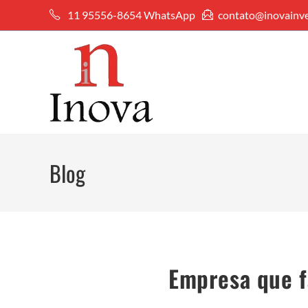
Ir
11 95556-8654 WhatsApp
contato@inovainve
para
o
conteúdo
Blog
Empresa que f