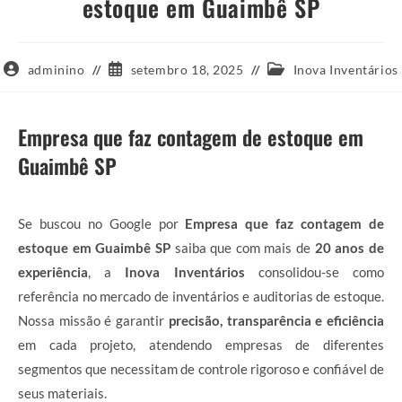
estoque em Guaimbê SP
Autor
Post
Categoria
adminino
setembro 18, 2025
Inova Inventários
do
publicado:
do
post:
post:
Empresa que faz contagem de estoque em
Guaimbê SP
Se buscou no Google por
Empresa que faz contagem de
estoque em Guaimbê SP
saiba que com mais de
20 anos de
experiência
, a
Inova Inventários
consolidou-se como
referência no mercado de inventários e auditorias de estoque.
Nossa missão é garantir
precisão, transparência e eficiência
em cada projeto, atendendo empresas de diferentes
segmentos que necessitam de controle rigoroso e confiável de
seus materiais.