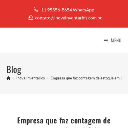
Ir
11 95556-8654 WhatsApp
para
contato@inovainventarios.com.br
o
conteúdo
MENU
Blog
>
Inova Inventários
>
Empresa que faz contagem de estoque em Gua
Empresa que faz contagem de