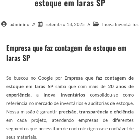
estoque em Iaras SP
Autor
Post
Categoria
adminino
setembro 18, 2025
Inova Inventários
do
publicado:
do
post:
post:
Empresa que faz contagem de estoque em
Iaras SP
Se buscou no Google por
Empresa que faz contagem de
estoque em Iaras SP
saiba que com mais de
20 anos de
experiência
, a
Inova Inventários
consolidou-se como
referência no mercado de inventários e auditorias de estoque.
Nossa missão é garantir
precisão, transparência e eficiência
em cada projeto, atendendo empresas de diferentes
segmentos que necessitam de controle rigoroso e confiável de
seus materiais.