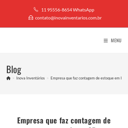
Ir
11 95556-8654 WhatsApp
para
contato@inovainventarios.com.br
o
conteúdo
MENU
Blog
>
Inova Inventários
>
Empresa que faz contagem de estoque em Iara
Empresa que faz contagem de