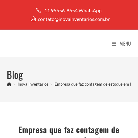
Ir
11 95556-8654 WhatsApp
para
contato@inovainventarios.com.br
o
conteúdo
MENU
Blog
>
Inova Inventários
>
Empresa que faz contagem de estoque em Ibiú
Empresa que faz contagem de