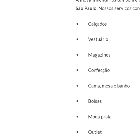
São Paulo
. Nossos serviços c
Calçados
Vestuário
Magazines
Confecção
Cama, mesa e banho
Bolsas
Moda praia
Outlet