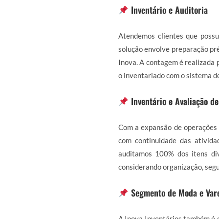
Inventário e Auditoria
Atendemos clientes que possu
solução envolve preparação pré
Inova. A contagem é realizada p
o inventariado com o sistema d
Inventário e Avaliação d
Com a expansão de operações 
com continuidade das ativida
auditamos 100% dos itens div
considerando organização, segu
Segmento de Moda e Var
A Inova Inventários também é e