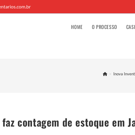
ntarios.com.br
HOME
O PROCESSO
CAS
>
Inova Invent
 faz contagem de estoque em Ja