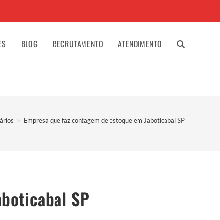
ES
BLOG
RECRUTAMENTO
ATENDIMENTO
ALTERNAR
PESQUISA
ários
>
Empresa que faz contagem de estoque em Jaboticabal SP
DO
SITE
boticabal SP