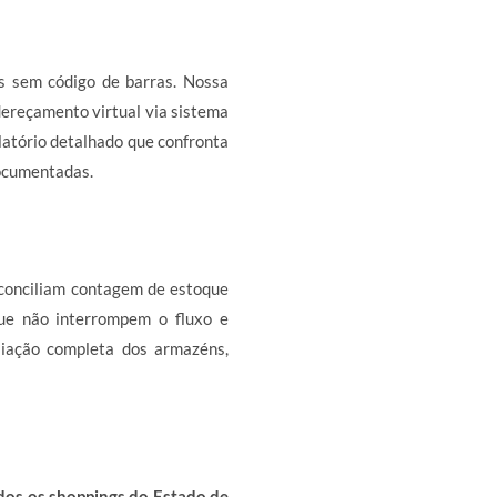
s sem código de barras. Nossa
dereçamento virtual via sistema
elatório detalhado que confronta
ocumentadas.
conciliam contagem de estoque
que não interrompem o fluxo e
liação completa dos armazéns,
dos os shoppings do Estado de