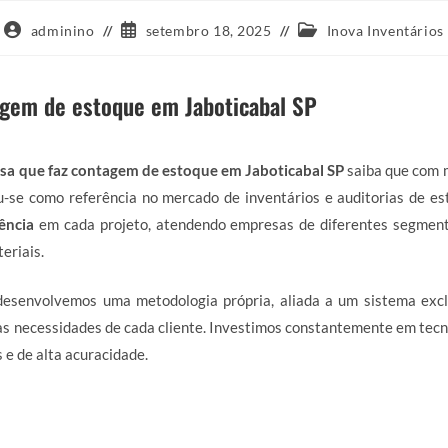
Autor
Post
Categoria
adminino
setembro 18, 2025
Inova Inventários
do
publicado:
do
post:
post:
agem de estoque em Jaboticabal SP
sa que faz contagem de estoque em Jaboticabal SP
saiba que com 
-se como referência no mercado de inventários e auditorias de es
iência
em cada projeto, atendendo empresas de diferentes segment
eriais.
 desenvolvemos uma metodologia própria, aliada a um sistema excl
s necessidades de cada cliente. Investimos constantemente em tecn
 e de alta acuracidade.