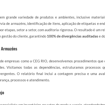
em grande variedade de produtos e ambientes, inclusive materiai
via de armazéns, identificação de itens, aplicação de etiquetas e en
or etapas, setor a setor, com auditoria rigorosa. O resultado é um r
e gestão do cliente, garantindo
100% de divergências auditadas
e d
e Armazéns
de empresas como a CEG RIO, desenvolvemos procedimentos que 
des. Visitamos todas as dependências, estruturamos processos 
ergentes. O relatório final inclui a contagem precisa e uma ava
rança, processos e atendimento.
ejo
specialista em inventários no setor de moda e varejo, atendendo
to