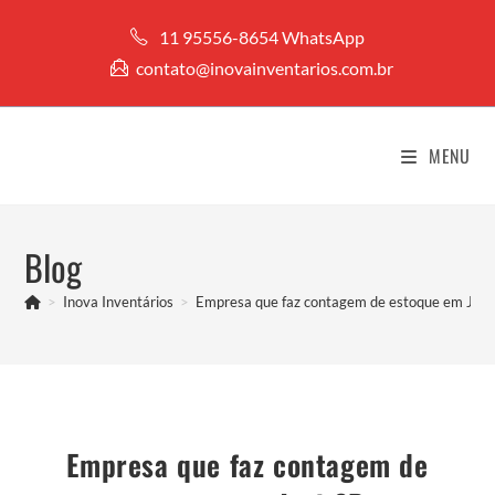
Ir
11 95556-8654 WhatsApp
para
contato@inovainventarios.com.br
o
conteúdo
MENU
Blog
>
Inova Inventários
>
Empresa que faz contagem de estoque em Jaci
Empresa que faz contagem de