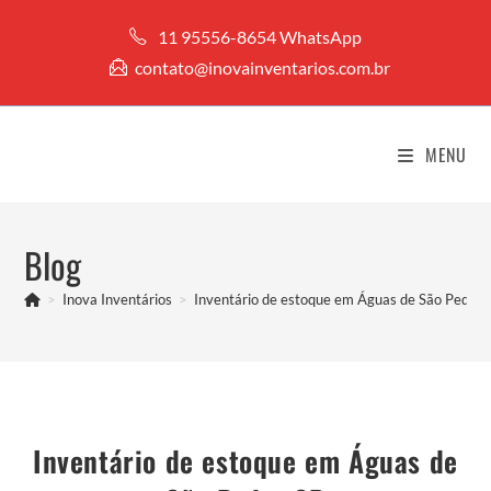
Ir
11 95556-8654 WhatsApp
para
contato@inovainventarios.com.br
o
conteúdo
MENU
Blog
>
Inova Inventários
>
Inventário de estoque em Águas de São Pedro 
Inventário de estoque em Águas de