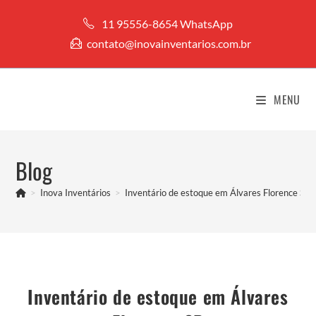
Ir
11 95556-8654 WhatsApp
para
contato@inovainventarios.com.br
o
conteúdo
MENU
Blog
>
Inova Inventários
>
Inventário de estoque em Álvares Florence SP
Inventário de estoque em Álvares