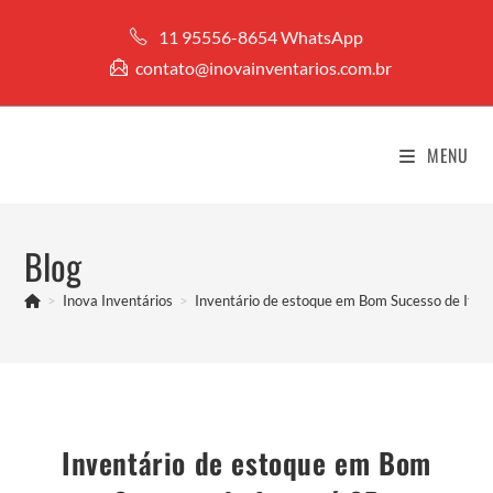
Ir
11 95556-8654 WhatsApp
para
contato@inovainventarios.com.br
o
conteúdo
MENU
Blog
>
Inova Inventários
>
Inventário de estoque em Bom Sucesso de Itar
Inventário de estoque em Bom