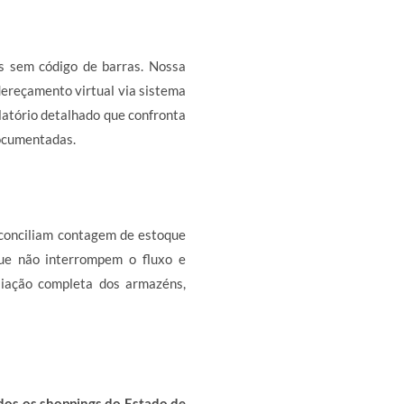
s sem código de barras. Nossa
dereçamento virtual via sistema
elatório detalhado que confronta
ocumentadas.
conciliam contagem de estoque
que não interrompem o fluxo e
liação completa dos armazéns,
dos os shoppings do Estado de