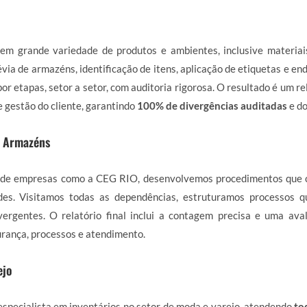
em grande variedade de produtos e ambientes, inclusive materiai
via de armazéns, identificação de itens, aplicação de etiquetas e en
or etapas, setor a setor, com auditoria rigorosa. O resultado é um r
e gestão do cliente, garantindo
100% de divergências auditadas
e d
e Armazéns
de empresas como a CEG RIO, desenvolvemos procedimentos que 
des. Visitamos todas as dependências, estruturamos processos 
ergentes. O relatório final inclui a contagem precisa e uma ava
rança, processos e atendimento.
ejo
specialista em inventários no setor de moda e varejo, atendendo
to