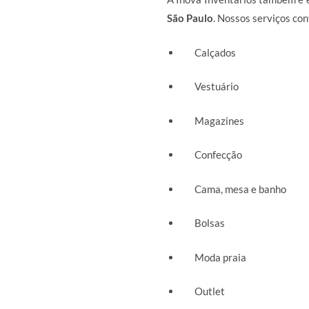
São Paulo
. Nossos serviços c
Calçados
Vestuário
Magazines
Confecção
Cama, mesa e banho
Bolsas
Moda praia
Outlet