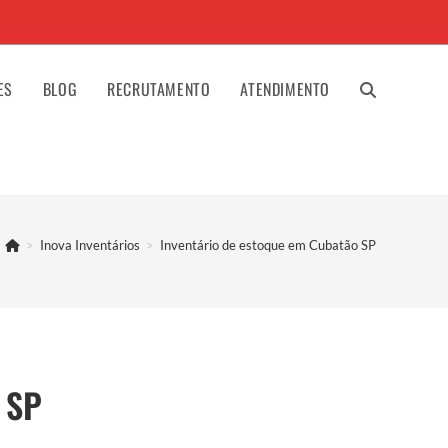
ES
BLOG
RECRUTAMENTO
ATENDIMENTO
ALTERNAR
PESQUISA
>
Inova Inventários
>
Inventário de estoque em Cubatão SP
DO
SITE
 SP