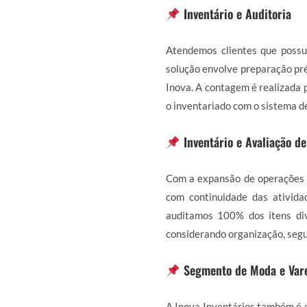
Inventário e Auditoria
Atendemos clientes que possu
solução envolve preparação pré
Inova. A contagem é realizada p
o inventariado com o sistema d
Inventário e Avaliação d
Com a expansão de operações 
com continuidade das ativida
auditamos 100% dos itens div
considerando organização, segu
Segmento de Moda e Var
A Inova Inventários também é e