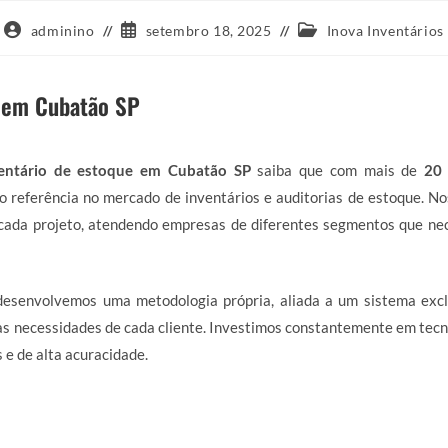
Autor
Post
Categoria
adminino
setembro 18, 2025
Inova Inventários
do
publicado:
do
post:
post:
e em Cubatão SP
entário de estoque em Cubatão SP
saiba que com mais de
20 
 referência no mercado de inventários e auditorias de estoque. N
ada projeto, atendendo empresas de diferentes segmentos que nec
 desenvolvemos uma metodologia própria, aliada a um sistema excl
s necessidades de cada cliente. Investimos constantemente em tecn
 e de alta acuracidade.