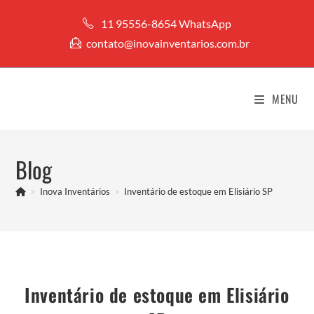
Ir
11 95556-8654 WhatsApp
para
contato@inovainventarios.com.br
o
conteúdo
MENU
Blog
>
Inova Inventários
>
Inventário de estoque em Elisiário SP
Inventário de estoque em Elisiário