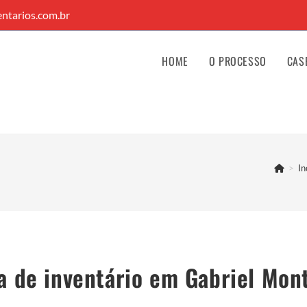
ntarios.com.br
HOME
O PROCESSO
CAS
>
In
 de inventário em Gabriel Mon