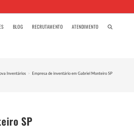
ES
BLOG
RECRUTAMENTO
ATENDIMENTO
ALTERNAR
PESQUISA
ova Inventários
>
Empresa de inventário em Gabriel Monteiro SP
DO
SITE
teiro SP