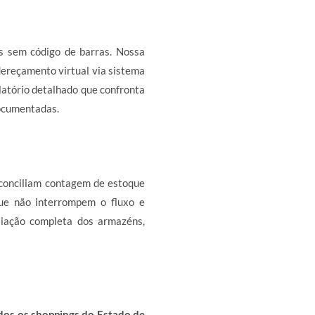
s sem código de barras. Nossa
dereçamento virtual via sistema
elatório detalhado que confronta
ocumentadas.
conciliam contagem de estoque
que não interrompem o fluxo e
liação completa dos armazéns,
dos os shoppings do Estado de