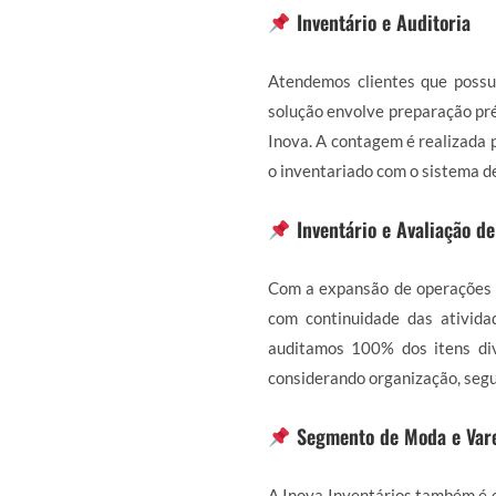
Inventário e Auditoria
Atendemos clientes que possu
solução envolve preparação pré
Inova. A contagem é realizada p
o inventariado com o sistema d
Inventário e Avaliação d
Com a expansão de operações 
com continuidade das ativida
auditamos 100% dos itens div
considerando organização, segu
Segmento de Moda e Var
A Inova Inventários também é e