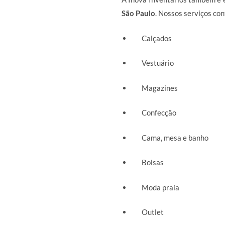
São Paulo
. Nossos serviços c
Calçados
Vestuário
Magazines
Confecção
Cama, mesa e banho
Bolsas
Moda praia
Outlet