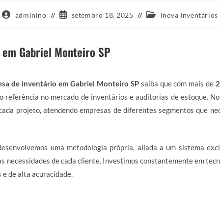
Autor
Post
Categoria
adminino
setembro 18, 2025
Inova Inventários
do
publicado:
do
post:
post:
 em Gabriel Monteiro SP
sa de inventário em Gabriel Monteiro SP
saiba que com mais de
2
 referência no mercado de inventários e auditorias de estoque. N
ada projeto, atendendo empresas de diferentes segmentos que nec
 desenvolvemos uma metodologia própria, aliada a um sistema excl
s necessidades de cada cliente. Investimos constantemente em tecn
 e de alta acuracidade.