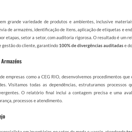
em grande variedade de produtos e ambientes, inclusive materiai
via de armazéns, identificação de itens, aplicação de etiquetas e en
or etapas, setor a setor, com auditoria rigorosa. O resultado é um r
e gestão do cliente, garantindo
100% de divergências auditadas
e d
e Armazéns
de empresas como a CEG RIO, desenvolvemos procedimentos que 
des. Visitamos todas as dependências, estruturamos processos 
ergentes. O relatório final inclui a contagem precisa e uma ava
rança, processos e atendimento.
ejo
specialista em inventários no setor de moda e varejo, atendendo
to