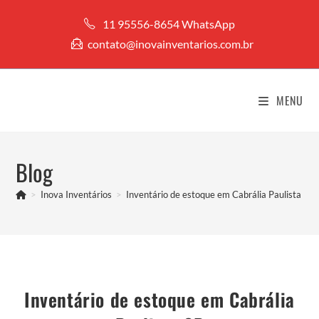
Ir
11 95556-8654 WhatsApp
para
contato@inovainventarios.com.br
o
conteúdo
MENU
Blog
>
Inova Inventários
>
Inventário de estoque em Cabrália Paulista SP
Inventário de estoque em Cabrália